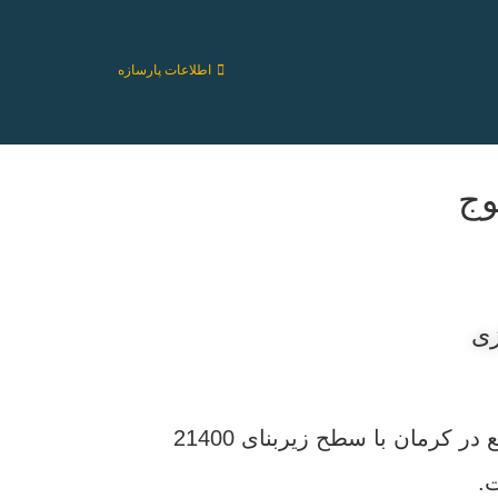
اطلاعات پارسازه
زی
اجرای عملیات خاکی، شمع کوبی، پی سازی و اسکلت بتنی بیمارستان 220 تختخوابی کهنوج واقع در کرمان با سطح زیربنای 21400